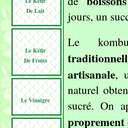
boisson
de
Le Kéfir
De Lait
jours, un suc
Le komb
Le Kéfir
traditionne
De Fruits
artisanale
, 
naturel obte
Le Vinaigre
sucré. On 
proprement 