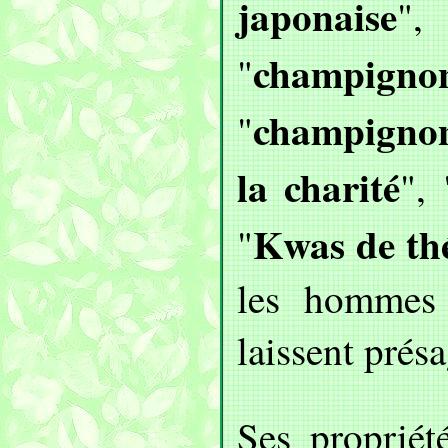
japonaise
",
champig
"
champignon
"
la charité
", 
Kwas de th
"
les hommes
laissent présa
Ses propriét