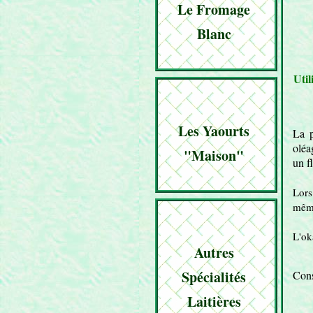
Le Fromage
Blanc
Util
Les Yaourts
La p
oléa
"maison"
un f
Lors
même
L'ok
Autres
Spécialités
Con
Laitières