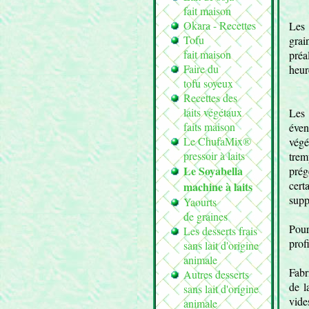
fait maison
Okara - Recettes
Les 
Tofu
grai
fait maison
préa
Faire du
heur
tofu soyeux
Recettes des
laits végétaux
Les
faits maison
éve
Le ChufaMix®
vég
pressoir à laits
tre
Le Soyabella
prég
cer
machine à laits
supp
Yaourts
de graines
Pour
Les desserts frais
prof
sans lait d'origine
animale
Fabr
Autres desserts
de l
sans lait d'origine
vide
animale