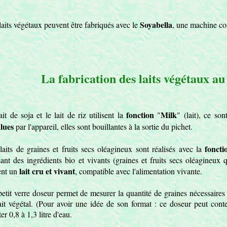
Soyabella
laits végétaux peuvent être fabriqués avec le
, une machine con
La fabrication des laits végétaux au
fonction
Milk
ait de soja et le lait de riz utilisent la
"
" (lait), ce so
lues
par l'appareil, elles sont bouillantes à la sortie du pichet.
foncti
laits de graines et fruits secs oléagineux sont réalisés avec la
isant des ingrédients bio et vivants (graines et fruits secs oléagineux
lait cru et vivant
ent un
, compatible avec l'alimentation vivante.
etit verre doseur permet de mesurer la quantité de graines nécessaires à
ait végétal. (Pour avoir une idée de son format : ce doseur peut cont
er 0,8 à 1,3 litre d'eau.