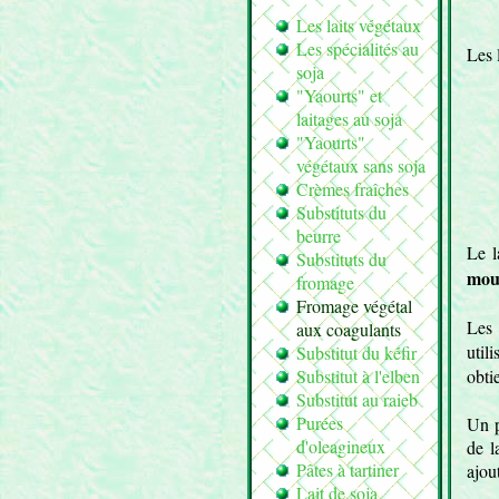
Les laits végétaux
Les spécialités au
Les 
soja
"Yaourts" et
laitages au soja
"Yaourts"
végétaux sans soja
Crèmes fraîches
Substituts du
beurre
Le l
Substituts du
mou
fromage
Fromage végétal
Les 
aux coagulants
util
Substitut du kéfir
Substitut à l'elben
obti
Substitut au raieb
Purées
Un p
d'oleagineux
de l
Pâtes à tartiner
ajout
Lait de soja