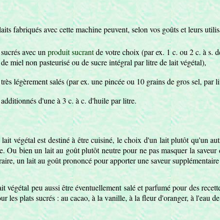
laits fabriqués avec cette machine peuvent, selon vos goûts et leurs utilisa
sucrés avec un
produit sucrant
de votre choix (par ex. 1 c. ou 2 c. à s. d
de miel non pasteurisé ou de sucre intégral par litre de lait végétal),
très légèrement salés (par ex. une pincée ou 10 grains de gros sel, par li
additionnés d'une à 3 c. à c. d'huile par litre.
e lait végétal est destiné à être cuisiné, le choix d'un lait plutôt qu'un aut
le. Ou bien un lait au goût plutôt neutre pour ne pas masquer la saveur 
raire, un lait au goût prononcé pour apporter une saveur supplémentaire à
ait végétal peu aussi être éventuellement salé et parfumé pour des recett
ur les plats sucrés : au cacao, à la vanille, à la fleur d'oranger, à l'eau de 