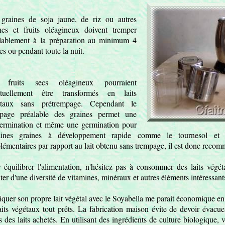
graines de soja jaune, de riz ou autres
nes et fruits oléagineux doivent tremper
lablement à la préparation au minimum 4
es ou pendant toute la nuit.
 fruits secs oléagineux pourraient
ntuellement être transformés en laits
étaux sans prétrempage. Cependant le
mpage préalable des graines permet une
ermination et même une germination pour
taines graines à développement rapide comme le tournesol et a
lémentaires par rapport au lait obtenu sans trempage, il est donc reco
 équilibrer l'alimentation, n'hésitez pas à consommer des laits végét
iter d'une diversité de vitamines, minéraux et autres éléments intéressant
iquer son propre lait végétal avec le Soyabella me parait économique en
aits végétaux tout prêts. La fabrication maison évite de devoir évacuer
s des laits achetés. En utilisant des ingrédients de culture biologique, v