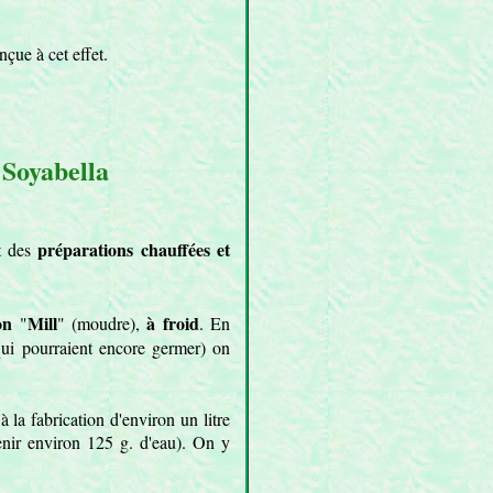
çue à cet effet.
 Soyabella
préparations chauffées et
nt des
on
Mill
à froid
"
" (moudre),
. En
 qui pourraient encore germer) on
 la fabrication d'environ un litre
enir environ 125 g. d'eau). On y