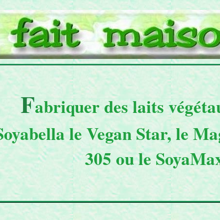
F
abriquer des laits végéta
Soyabella le
Vegan Star
, le
Mag
305
ou le
SoyaMa